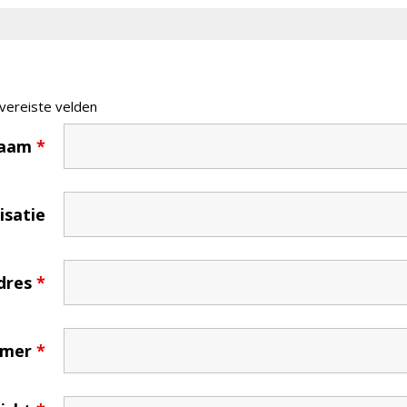
 vereiste velden
naam
*
satie
dres
*
mmer
*