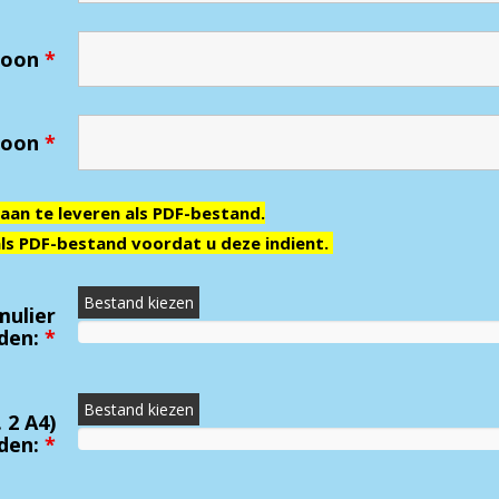
soon
*
rsoon
*
n aan te leveren als PDF-bestand.
ls PDF-bestand voordat u deze indient.
Bestand kiezen
mulier
den:
*
Bestand kiezen
 2 A4)
den:
*