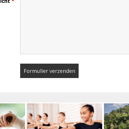
icht
*