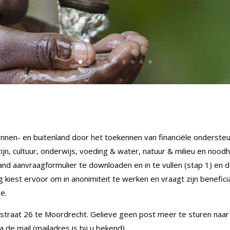
binnen- en buitenland door het toekennen van financiële ondersteu
jn, cultuur, onderwijs, voeding & water, natuur & milieu en nood
d aanvraagformulier te downloaden en in te vullen (stap 1) en d
ng kiest ervoor om in anonimiteit te werken en vraagt zijn benefic
e.
straat 26 te Moordrecht. Gelieve geen post meer te sturen naar 
de mail (mailadres is bij u bekend).